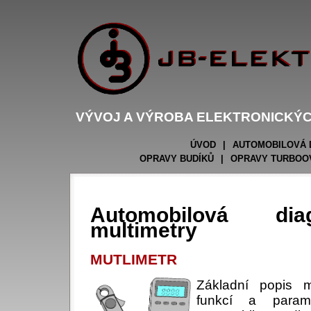
VÝVOJ A VÝROBA ELEKTRONICKÝC
ÚVOD
|
AUTOMOBILOVÁ 
OPRAVY BUDÍKŮ
|
OPRAVY TURBOO
Automobilová dia
multimetry
MUTLIMETR
Základní popis m
funkcí a param