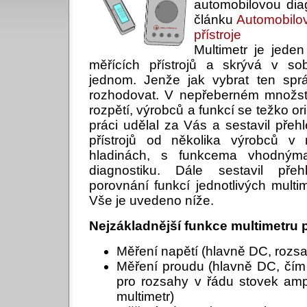
automobilovou dia
článku
Automobilov
přístroje
Multimetr je jeden
měřících přístrojů a skrývá v s
jednom. Jenže jak vybrat ten sp
rozhodovat. V nepřeberném množst
rozpětí, výrobců a funkcí se težko ori
práci udělal za Vás a sestavil přeh
přístrojů od několika výrobců v
hladinách, s funkcema vhodným
diagnostiku. Dále sestavil pře
porovnání funkcí jednotlivých multim
Vše je uvedeno níže.
Nejzákladnější funkce multimetru 
Měření napětí (hlavně DC, rozsah
Měření proudu (hlavně DC, čím 
pro rozsahy v řádu stovek amp
multimetr)