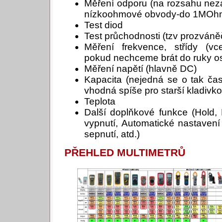
Měření odporu (na rozsahu nezá
nízkoohmové obvody-do 1MOh
Test diod
Test průchodnosti (tzv prozváně
Měření frekvence, střídy (vc
pokud nechceme brát do ruky os
Měření napětí (hlavně DC)
Kapacita (nejedná se o tak čas
vhodná spíše pro starší kladivk
Teplota
Další doplňkové funkce (Hold
vypnutí, Automatické nastavení
sepnutí, atd.)
PŘEHLED MULTIMETRŮ